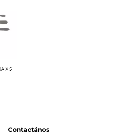
A X 5
Contactános