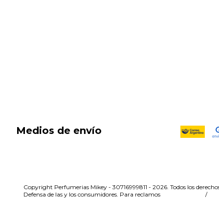
New in
Fragancias
Cosmética
Cuidado de la piel
Capilares
Electro Beauty
Marcas
Locales
DIA DEL NIÑO
Medios de envío
Copyright Perfumerias Mikey - 30716999811 - 2026. Todos los derechos
Defensa de las y los consumidores. Para reclamos
ingresá acá.
/
Bo