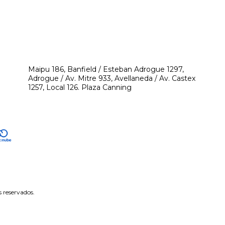
541171350474
4248-8097
mikeyperfumerias@gmail.com
Maipu 186, Banfield / Esteban Adrogue 1297,
Adrogue / Av. Mitre 933, Avellaneda / Av. Castex
1257, Local 126. Plaza Canning
 reservados.
tón de arrepentimiento