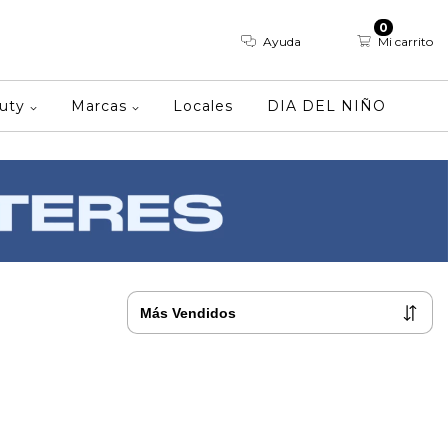
0
Ayuda
Mi carrito
auty
Marcas
Locales
DIA DEL NIÑO