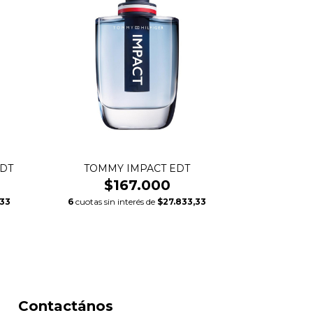
EDT
TOMMY IMPACT EDT
$167.000
,33
6
cuotas sin interés de
$27.833,33
Contactános