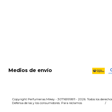
New in
Fragancias
Cosmética
Cuidado de la piel
Capilares
Electro Beauty
Marcas
Locales
DIA DEL NIÑO
Medios de envío
Copyright Perfumerias Mikey - 30716999811 - 2026. Todos los derechos
Defensa de las y los consumidores. Para reclamos
ingresá acá.
/
Bo