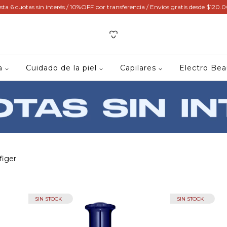
sta 6 cuotas sin interés / 10%OFF por transferencia / Envíos gratis desde $120.
ca
Cuidado de la piel
Capilares
Electro Be
figer
SIN STOCK
SIN STOCK