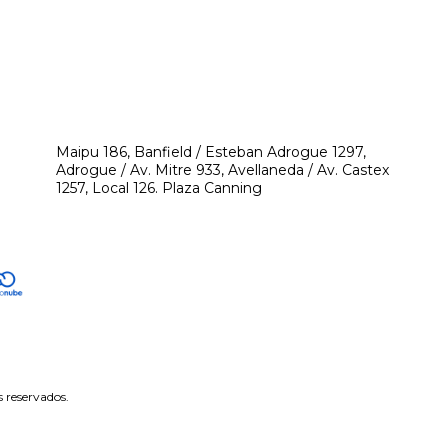
541171350474
4248-8097
mikeyperfumerias@gmail.com
Maipu 186, Banfield / Esteban Adrogue 1297,
Adrogue / Av. Mitre 933, Avellaneda / Av. Castex
1257, Local 126. Plaza Canning
 reservados.
tón de arrepentimiento