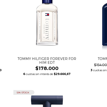
TOMMY HILFIGER FOREVER FOR
TOM
HIM EDT
$154.0
$178.000
0
3
cuotas sin
6
cuotas sin interés de
$29.666,67
SIN STOCK