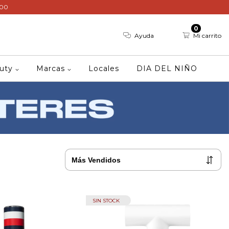
000
0
Ayuda
Mi carrito
auty
Marcas
Locales
DIA DEL NIÑO
SIN STOCK