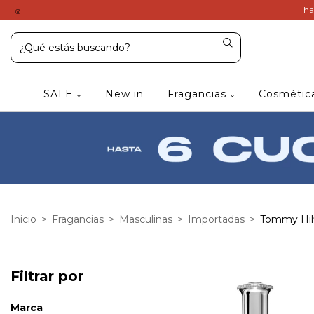
ha
SALE
New in
Fragancias
Cosméti
Inicio
>
Fragancias
>
Masculinas
>
Importadas
>
Tommy Hil
Filtrar por
Marca