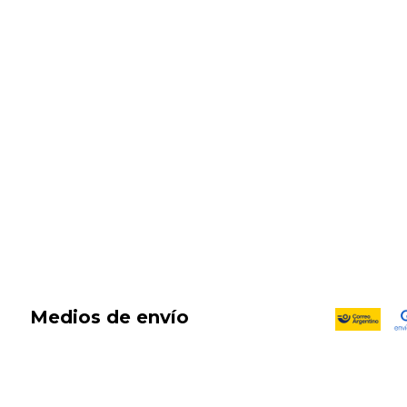
SALE
New in
Fragancias
Cosmética
Cuidado de la piel
Capilares
Electro Beauty
Marcas
Locales
DIA DEL NIÑO
Medios de envío