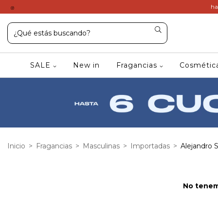
ha
SALE
New in
Fragancias
Cosméti
Inicio
>
Fragancias
>
Masculinas
>
Importadas
>
Alejandro 
No tenemo