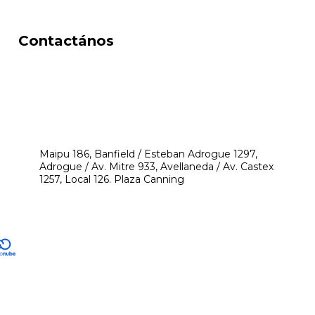
Contactános
541171350474
4248-8097
mikeyperfumerias@gmail.com
Maipu 186, Banfield / Esteban Adrogue 1297,
Adrogue / Av. Mitre 933, Avellaneda / Av. Castex
1257, Local 126. Plaza Canning