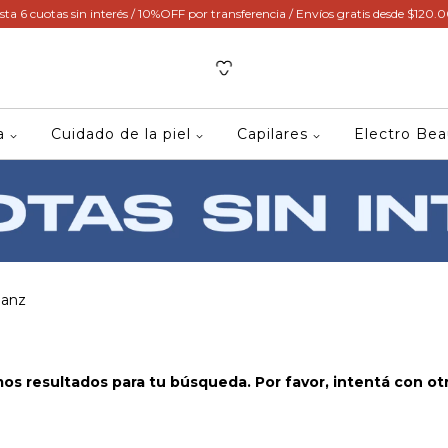
sta 6 cuotas sin interés / 10%OFF por transferencia / Envíos gratis desde $120.
ca
Cuidado de la piel
Capilares
Electro Be
Sanz
s resultados para tu búsqueda. Por favor, intentá con otro