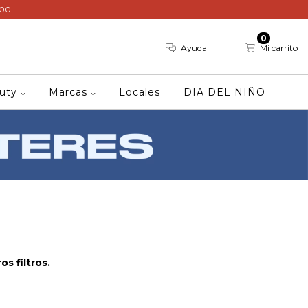
000
0
Ayuda
Mi carrito
auty
Marcas
Locales
DIA DEL NIÑO
s filtros.