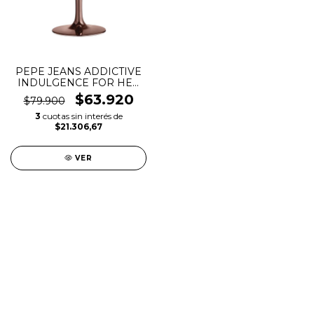
PEPE JEANS ADDICTIVE
INDULGENCE FOR HER
EDP
$63.920
$79.900
3
cuotas sin interés de
$21.306,67
VER
SALE
New in
Fragancias
Cosmética