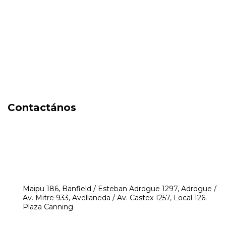
Cuidado de la piel
Capilares
Electro Beauty
Marcas
Locales
DIA DEL NIÑO
Contactános
541171350474
4248-8097
mikeyperfumerias@gmail.com
Maipu 186, Banfield / Esteban Adrogue 1297, Adrogue /
Av. Mitre 933, Avellaneda / Av. Castex 1257, Local 126.
Plaza Canning