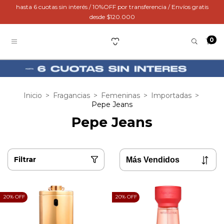
hasta 6 cuotas sin interés / 10%OFF por transferencia / Envíos gratis
desde $120.000
0
Inicio
>
Fragancias
>
Femeninas
>
Importadas
>
Pepe Jeans
Pepe Jeans
Filtrar
20
% OFF
20
% OFF