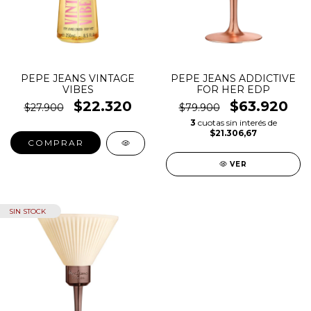
PEPE JEANS VINTAGE
PEPE JEANS ADDICTIVE
VIBES
FOR HER EDP
$22.320
$63.920
$27.900
$79.900
3
cuotas sin interés de
$21.306,67
COMPRAR
VER
SIN STOCK