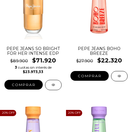
PEPE JEANS SO BRIGHT
PEPE JEANS BOHO
FOR HER INTENSE EDP
BREEZE
$71.920
$22.320
$89.900
$27.900
3
cuotas sin interés de
$23.973,33
COMPRAR
COMPRAR
20
% OFF
20
% OFF