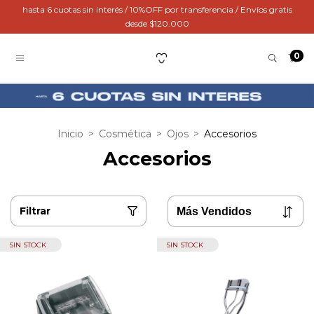
hasta 6 cuotas sin interés / 10%OFF por transferencia / Envíos gratis
desde $120.000
0
Inicio
>
Cosmética
>
Ojos
>
Accesorios
Accesorios
Filtrar
SIN STOCK
SIN STOCK