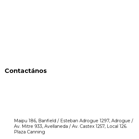
Cosmética
Cuidado de la piel
Capilares
Electro Beauty
Marcas
Locales
DIA DEL NIÑO
Contactános
541171350474
4248-8097
mikeyperfumerias@gmail.com
Maipu 186, Banfield / Esteban Adrogue 1297, Adrogue /
Av. Mitre 933, Avellaneda / Av. Castex 1257, Local 126.
Plaza Canning