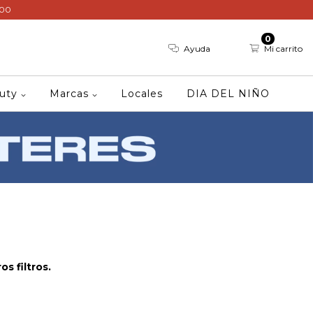
000
0
Ayuda
Mi carrito
auty
Marcas
Locales
DIA DEL NIÑO
s filtros.