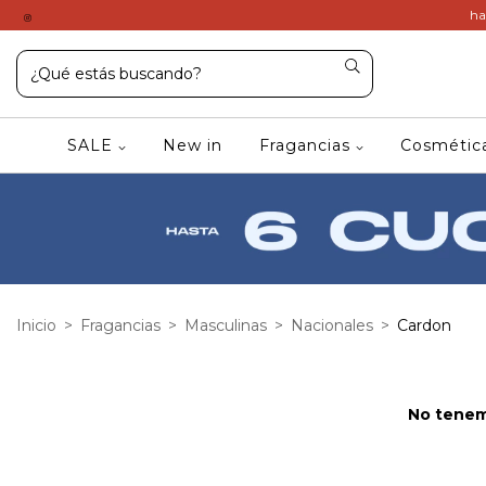
ha
SALE
New in
Fragancias
Cosméti
Inicio
>
Fragancias
>
Masculinas
>
Nacionales
>
Cardon
No tenemo