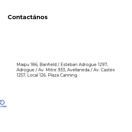
Contactános
541171350474
4248-8097
mikeyperfumerias@gmail.com
Maipu 186, Banfield / Esteban Adrogue 1297,
Adrogue / Av. Mitre 933, Avellaneda / Av. Castex
1257, Local 126. Plaza Canning