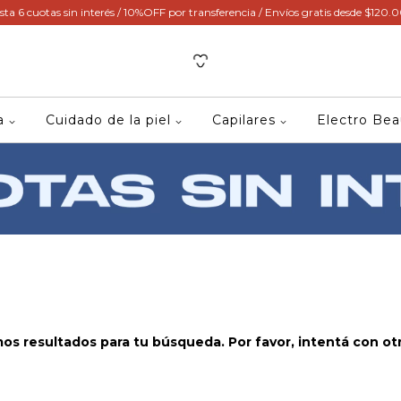
sta 6 cuotas sin interés / 10%OFF por transferencia / Envíos gratis desde $120.
ca
Cuidado de la piel
Capilares
Electro Be
s resultados para tu búsqueda. Por favor, intentá con otro