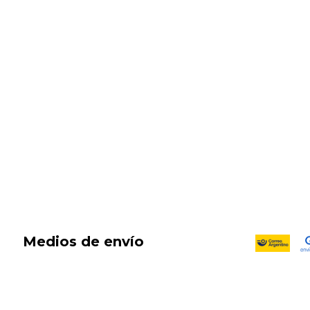
SALE
New in
Fragancias
Cosmética
Cuidado de la piel
Capilares
Electro Beauty
Marcas
Locales
DIA DEL NIÑO
Medios de envío