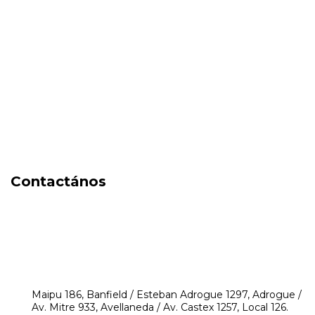
Fragancias
Cosmética
Cuidado de la piel
Capilares
Electro Beauty
Marcas
Locales
DIA DEL NIÑO
Contactános
541171350474
4248-8097
mikeyperfumerias@gmail.com
Maipu 186, Banfield / Esteban Adrogue 1297, Adrogue /
Av. Mitre 933, Avellaneda / Av. Castex 1257, Local 126.