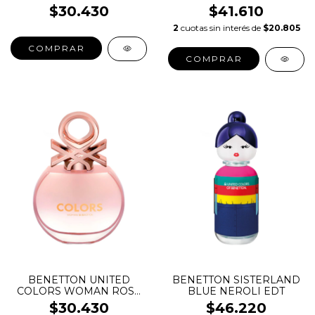
$30.430
$41.610
2
cuotas sin interés de
$20.805
COMPRAR
COMPRAR
BENETTON UNITED
BENETTON SISTERLAND
COLORS WOMAN ROSE
BLUE NEROLI EDT
EDT
$30.430
$46.220