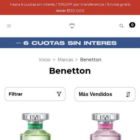
hasta 6 cuotas sin interés / 10%OFF por transferencia / Envíos gratis
desde $120.000
0
Inicio
>
Marcas
>
Benetton
Benetton
Filtrar