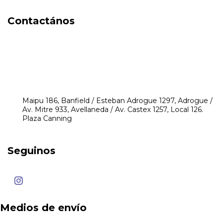
Contactános
541171350474
4248-8097
mikeyperfumerias@gmail.com
Maipu 186, Banfield / Esteban Adrogue 1297, Adrogue /
Av. Mitre 933, Avellaneda / Av. Castex 1257, Local 126.
Plaza Canning
Seguinos
Medios de envío