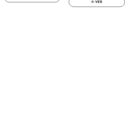
VER
SALE
New in
Fragancias
Cosmética
Cuidado de la piel
Capilares
Electro Beauty
Marcas
Locales
DIA DEL NIÑO