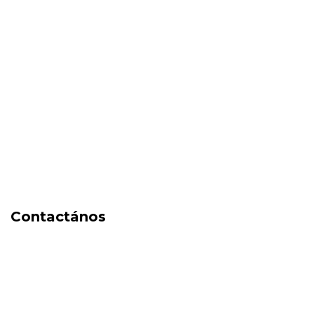
SALE
New in
Fragancias
Cosmética
Cuidado de la piel
Capilares
Electro Beauty
Marcas
Locales
DIA DEL NIÑO
Contactános
541171350474
4248-8097
mikeyperfumerias@gmail.com