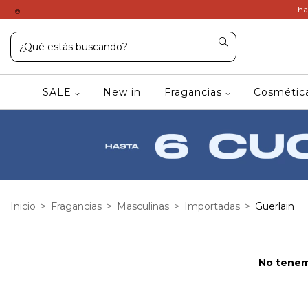
ha
SALE
New in
Fragancias
Cosméti
Inicio
>
Fragancias
>
Masculinas
>
Importadas
>
Guerlain
No tenemo