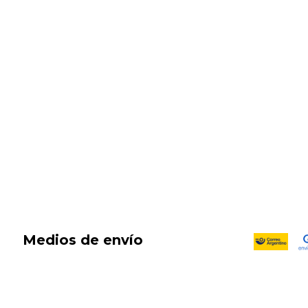
SALE
New in
Fragancias
Cosmética
Cuidado de la piel
Capilares
Electro Beauty
Marcas
Locales
DIA DEL NIÑO
Medios de envío