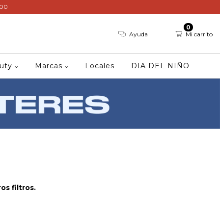
000
0
Ayuda
Mi carrito
auty
Marcas
Locales
DIA DEL NIÑO
s filtros.