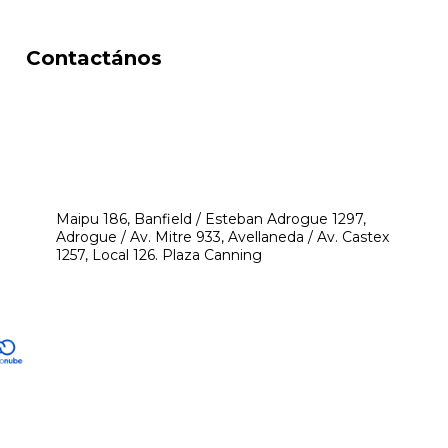
Contactános
541171350474
4248-8097
mikeyperfumerias@gmail.com
Maipu 186, Banfield / Esteban Adrogue 1297,
Adrogue / Av. Mitre 933, Avellaneda / Av. Castex
1257, Local 126. Plaza Canning