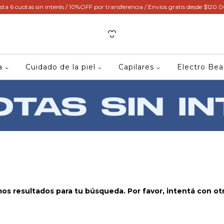
sta 6 cuotas sin interés / 10%OFF por transferencia / Envíos gratis desde $120.
ca
Cuidado de la piel
Capilares
Electro Be
s resultados para tu búsqueda. Por favor, intentá con otro