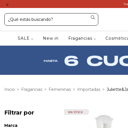
ha
SALE
New in
Fragancias
Cosméti
Inicio
>
Fragancias
>
Femeninas
>
Importadas
>
Juliette&
Filtrar por
SIN STOCK
Marca