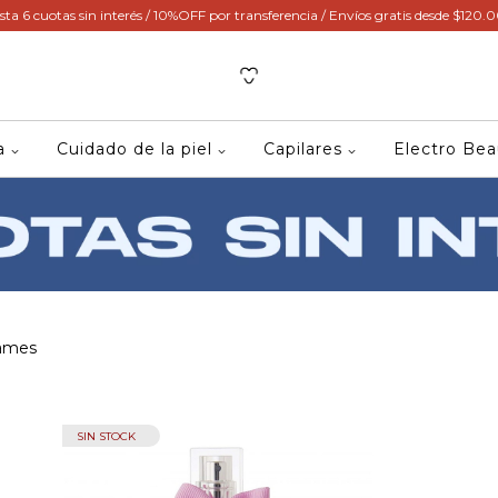
sta 6 cuotas sin interés / 10%OFF por transferencia / Envíos gratis desde $120.
ca
Cuidado de la piel
Capilares
Electro Be
James
SIN STOCK