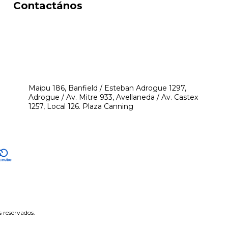
Contactános
541171350474
4248-8097
mikeyperfumerias@gmail.com
Maipu 186, Banfield / Esteban Adrogue 1297,
Adrogue / Av. Mitre 933, Avellaneda / Av. Castex
1257, Local 126. Plaza Canning
 reservados.
tón de arrepentimiento