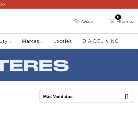
000
0
Ayuda
Mi carrito
auty
Marcas
Locales
DIA DEL NIÑO