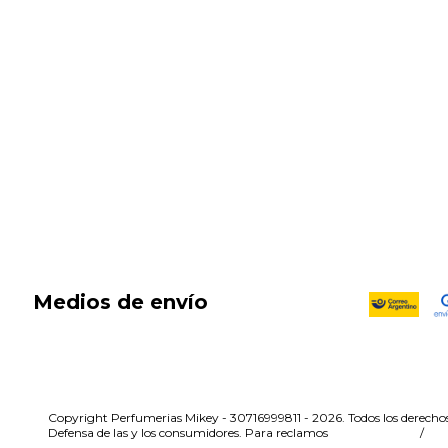
SALE
New in
Fragancias
Cosmética
Cuidado de la piel
Capilares
Electro Beauty
Marcas
Locales
DIA DEL NIÑO
Medios de envío
Copyright Perfumerias Mikey - 30716999811 - 2026. Todos los derechos
Defensa de las y los consumidores. Para reclamos
ingresá acá.
/
Bo