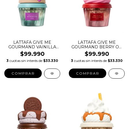
LATTAFA GIVE ME
LATTAFA GIVE ME
GOURMAND VAINILLA
GOURMAND BERRY ON
FREAK EDT
TOP EDT
$99.990
$99.990
3
cuotas sin interés de
$33.330
3
cuotas sin interés de
$33.330
COMPRAR
COMPRAR