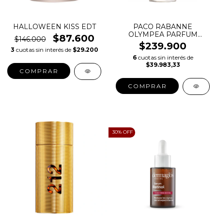
HALLOWEEN KISS EDT
PACO RABANNE
OLYMPEA PARFUM
$87.600
$146.000
ELIXIR EDP
$239.900
3
cuotas sin interés de
$29.200
6
cuotas sin interés de
$39.983,33
COMPRAR
COMPRAR
30
% OFF