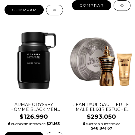
COMPRAR
COMPRAR
ARMAF ODYSSEY
JEAN PAUL GAULTIER LE
HOMME BLACK MEN
MALE ELIXIR ESTUCHE
EDP
125ML
$126.990
$293.050
6
cuotas sin interés de
$21.165
6
cuotas sin interés de
$48.841,67