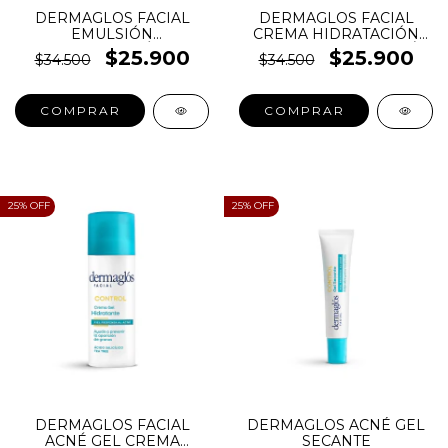
DERMAGLOS FACIAL
DERMAGLOS FACIAL
EMULSIÓN
CREMA HIDRATACIÓN
HIDRATACIÓN
EQUILIBRADA SECA DÍA
$25.900
$25.900
$34.500
$34.500
EQUILIBRADA MIXTA DÍA
F30
F30
COMPRAR
COMPRAR
25
% OFF
25
% OFF
DERMAGLOS FACIAL
DERMAGLOS ACNÉ GEL
ACNÉ GEL CREMA
SECANTE