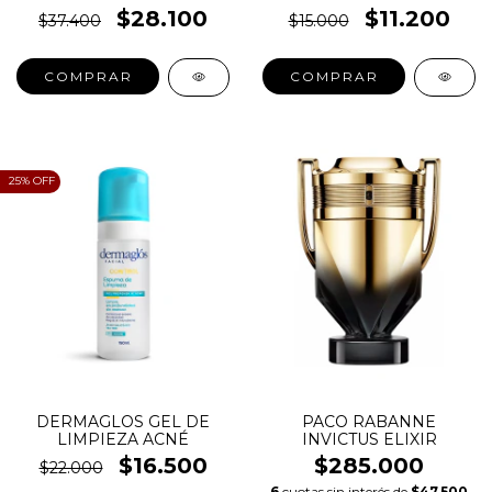
HIDRATANTE
$28.100
$11.200
$37.400
$15.000
COMPRAR
COMPRAR
25
% OFF
DERMAGLOS GEL DE
PACO RABANNE
LIMPIEZA ACNÉ
INVICTUS ELIXIR
$16.500
$285.000
$22.000
6
cuotas sin interés de
$47.500