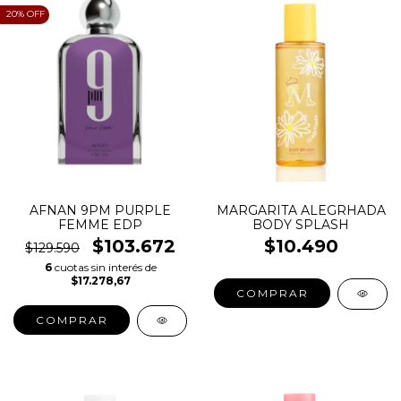
20
% OFF
AFNAN 9PM PURPLE
MARGARITA ALEGRHADA
FEMME EDP
BODY SPLASH
$103.672
$10.490
$129.590
6
cuotas sin interés de
$17.278,67
COMPRAR
COMPRAR