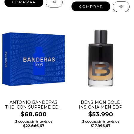
COMPRAR
ANTONIO BANDERAS
BENSIMON BOLD
THE ICON SUPREME EDP
INSIGNIA MEN EDP
ESTUCHE 100ML
$68.600
$53.990
3
cuotas sin interés de
3
cuotas sin interés de
$22.866,67
$17.996,67