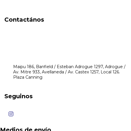
DIA DEL NIÑO
Contactános
541171350474
4248-8097
mikeyperfumerias@gmail.com
Maipu 186, Banfield / Esteban Adrogue 1297, Adrogue /
Av. Mitre 933, Avellaneda / Av. Castex 1257, Local 126.
Plaza Canning
Seguinos
Medios de envío