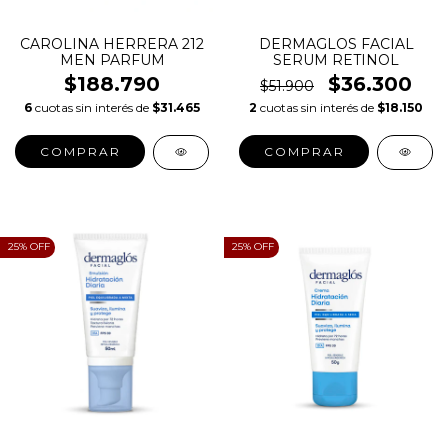
CAROLINA HERRERA 212
DERMAGLOS FACIAL
MEN PARFUM
SERUM RETINOL
$188.790
$36.300
$51.900
6
cuotas sin interés de
$31.465
2
cuotas sin interés de
$18.150
COMPRAR
COMPRAR
25
% OFF
25
% OFF