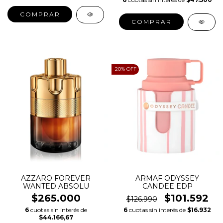
COMPRAR
COMPRAR
20
% OFF
AZZARO FOREVER
ARMAF ODYSSEY
WANTED ABSOLU
CANDEE EDP
$265.000
$101.592
$126.990
6
cuotas sin interés de
6
cuotas sin interés de
$16.932
$44.166,67