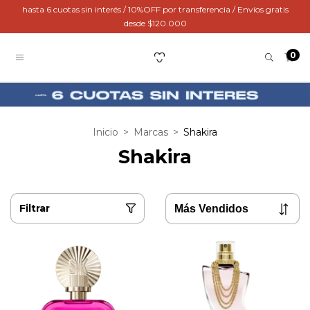
hasta 6 cuotas sin interés / 10%OFF por transferencia / Envíos gratis
desde $120.000
0
Inicio
>
Marcas
>
Shakira
Shakira
Filtrar