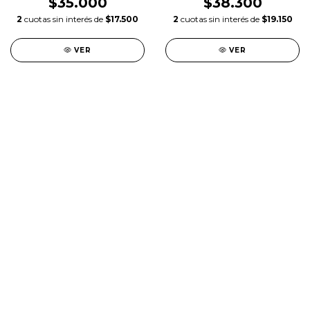
$35.000
$38.300
2
cuotas sin interés de
$17.500
2
cuotas sin interés de
$19.150
VER
VER
SALE
New in
Fragancias
Cosmética
Cuidado de la piel
Capilares
Electro Beauty
Marcas