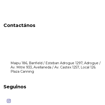
Locales
DIA DEL NIÑO
Contactános
541171350474
4248-8097
mikeyperfumerias@gmail.com
Maipu 186, Banfield / Esteban Adrogue 1297, Adrogue /
Av. Mitre 933, Avellaneda / Av. Castex 1257, Local 126.
Plaza Canning
Seguinos