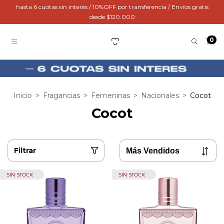
hasta 6 cuotas sin interés / 10%OFF por transferencia / Envíos gratis
desde $120.000
0
Inicio
>
Fragancias
>
Femeninas
>
Nacionales
>
Cocot
Cocot
Filtrar
SIN STOCK
SIN STOCK