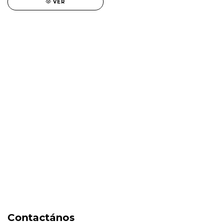
VER
SALE
New in
Fragancias
Cosmética
Cuidado de la piel
Capilares
Electro Beauty
Marcas
Locales
DIA DEL NIÑO
Contactános