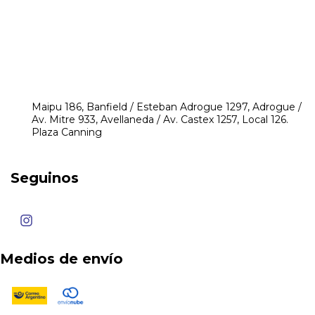
541171350474
4248-8097
mikeyperfumerias@gmail.com
Maipu 186, Banfield / Esteban Adrogue 1297, Adrogue /
Av. Mitre 933, Avellaneda / Av. Castex 1257, Local 126.
Plaza Canning
Seguinos
Medios de envío