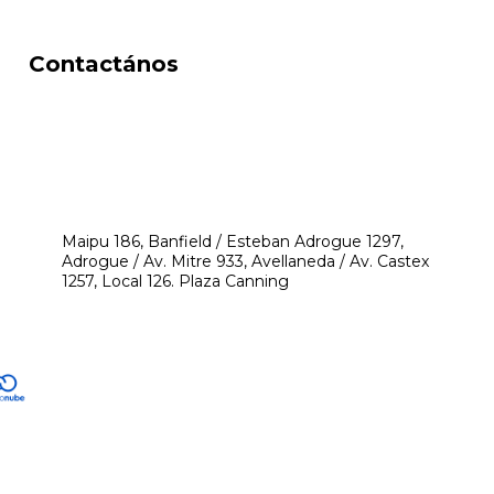
Contactános
541171350474
4248-8097
mikeyperfumerias@gmail.com
Maipu 186, Banfield / Esteban Adrogue 1297,
Adrogue / Av. Mitre 933, Avellaneda / Av. Castex
1257, Local 126. Plaza Canning