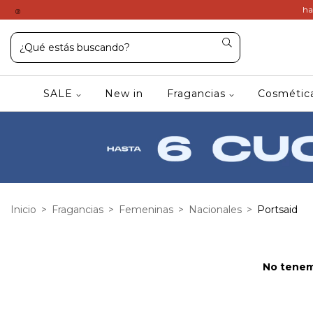
ha
SALE
New in
Fragancias
Cosméti
Inicio
>
Fragancias
>
Femeninas
>
Nacionales
>
Portsaid
No tenemo