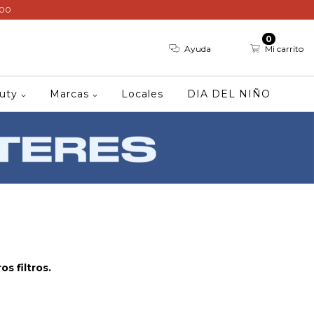
000
0
Ayuda
Mi carrito
auty
Marcas
Locales
DIA DEL NIÑO
s filtros.