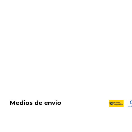
SALE
New in
Fragancias
Cosmética
Cuidado de la piel
Capilares
Electro Beauty
Marcas
Locales
DIA DEL NIÑO
Medios de envío