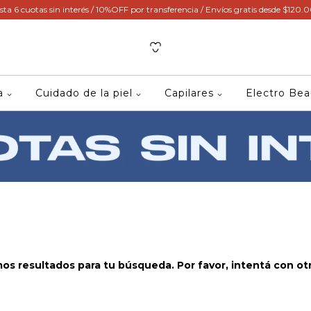
sta 6 cuotas sin interés / 10%OFF por transferencia / Envíos gratis desde $120.
ca
Cuidado de la piel
Capilares
Electro Be
s resultados para tu búsqueda. Por favor, intentá con otro