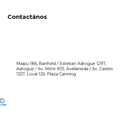
Contactános
541171350474
4248-8097
mikeyperfumerias@gmail.com
Maipu 186, Banfield / Esteban Adrogue 1297,
Adrogue / Av. Mitre 933, Avellaneda / Av. Castex
1257, Local 126. Plaza Canning