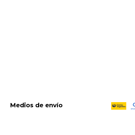
SALE
New in
Fragancias
Cosmética
Cuidado de la piel
Capilares
Electro Beauty
Marcas
Locales
DIA DEL NIÑO
Medios de envío