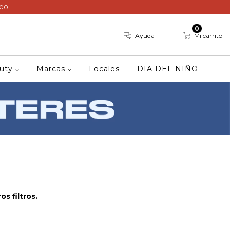
000
0
Ayuda
Mi carrito
auty
Marcas
Locales
DIA DEL NIÑO
s filtros.