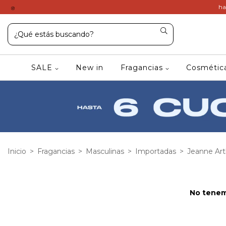
ha
SALE
New in
Fragancias
Cosméti
Inicio
>
Fragancias
>
Masculinas
>
Importadas
>
Jeanne Ar
No tenemo