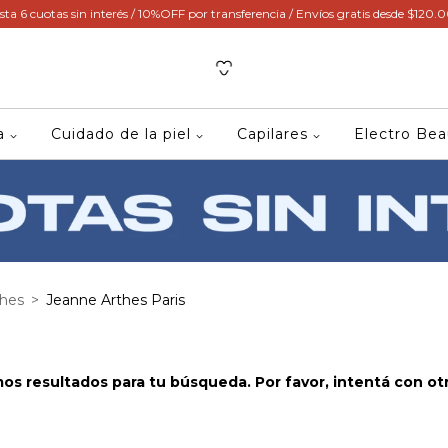
sta 6 cuotas sin interés / 10%OFF por transferencia / Envíos gratis desde $120.
ca
Cuidado de la piel
Capilares
Electro Be
thes
>
Jeanne Arthes Paris
s resultados para tu búsqueda. Por favor, intentá con otro