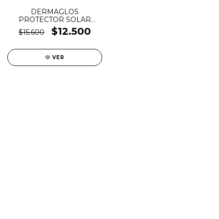
DERMAGLOS
PROTECTOR SOLAR
LABIAL FPS 50
$12.500
$15.600
VER
SALE
New in
Fragancias
Cosmética
Cuidado de la piel
Capilares
Electro Beauty
Marcas