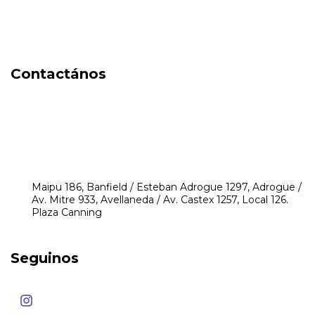
Locales
DIA DEL NIÑO
Contactános
541171350474
4248-8097
mikeyperfumerias@gmail.com
Maipu 186, Banfield / Esteban Adrogue 1297, Adrogue /
Av. Mitre 933, Avellaneda / Av. Castex 1257, Local 126.
Plaza Canning
Seguinos