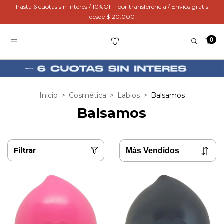
hasta 6 cuotas sin interés / 10%OFF por transferencia / Envíos gratis
desde $120.000
0
Inicio
>
Cosmética
>
Labios
>
Balsamos
Balsamos
Filtrar