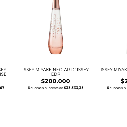
SEY
ISSEY MIYAKE NECTAR D´ISSEY
ISSEY MIYAK
NSE
EDP
$200.000
$
,67
6
cuotas sin interés de
$33.333,33
6
cuotas sin