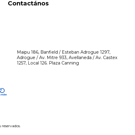
Contactános
541171350474
4248-8097
mikeyperfumerias@gmail.com
Maipu 186, Banfield / Esteban Adrogue 1297,
Adrogue / Av. Mitre 933, Avellaneda / Av. Castex
1257, Local 126. Plaza Canning
 reservados.
tón de arrepentimiento