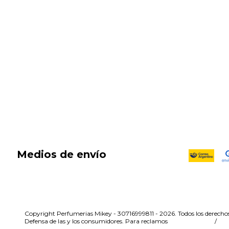
SALE
New in
Fragancias
Cosmética
Cuidado de la piel
Capilares
Electro Beauty
Marcas
Locales
DIA DEL NIÑO
Medios de envío
Copyright Perfumerias Mikey - 30716999811 - 2026. Todos los derechos
Defensa de las y los consumidores. Para reclamos
ingresá acá.
/
Bo