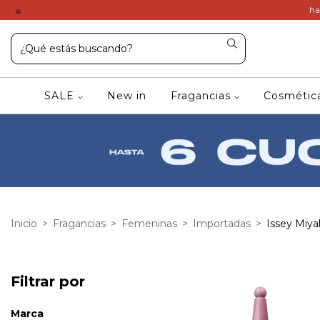
ha
SALE
New in
Fragancias
Cosméti
Inicio
>
Fragancias
>
Femeninas
>
Importadas
>
Issey Miya
Filtrar por
Marca