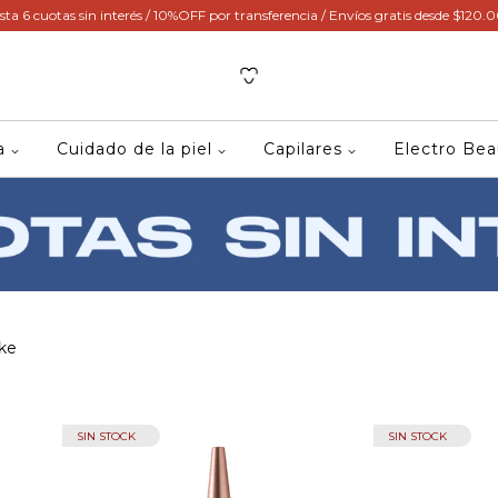
sta 6 cuotas sin interés / 10%OFF por transferencia / Envíos gratis desde $120.
ca
Cuidado de la piel
Capilares
Electro Be
ke
SIN STOCK
SIN STOCK