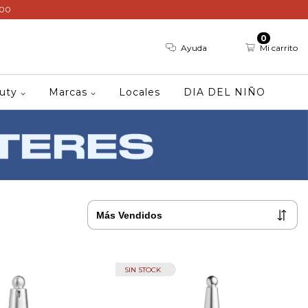
000
0
Ayuda
Mi carrito
auty
Marcas
Locales
DIA DEL NIÑO
SIN STOCK