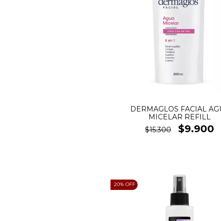
DERMAGLOS FACIAL AG
MICELAR REFILL
$9.900
$15.300
20
% OFF