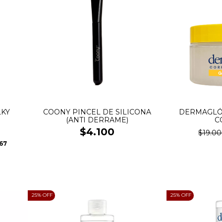
LKY
COONY PINCEL DE SILICONA
DERMAGLÓS
(ANTI DERRAME)
C
$4.100
$19.0
,67
25
% OFF
25
% OFF