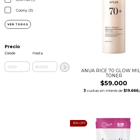
Coony (3)
VER TODOS
Precio
Desde
Hasta
ANUA RICE 70 GLOW MI
TONER
$59.000
3
cuotas sin interés de
$19.666
35
% OFF