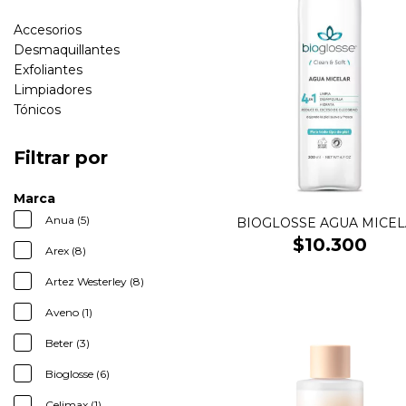
Accesorios
Desmaquillantes
Exfoliantes
Limpiadores
Tónicos
Filtrar por
Marca
Anua (5)
BIOGLOSSE AGUA MICE
$10.300
Arex (8)
Artez Westerley (8)
Aveno (1)
Beter (3)
Bioglosse (6)
Celimax (1)