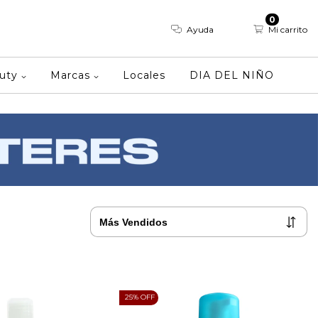
0
Ayuda
Mi carrito
auty
Marcas
Locales
DIA DEL NIÑO
25
% OFF