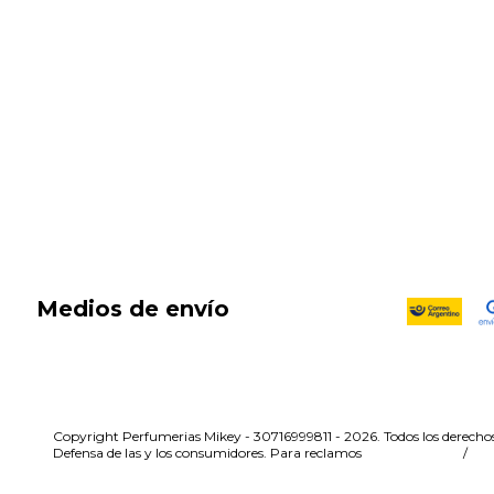
New in
Fragancias
Cosmética
Cuidado de la piel
Capilares
Electro Beauty
Marcas
Locales
DIA DEL NIÑO
Medios de envío
Copyright Perfumerias Mikey - 30716999811 - 2026. Todos los derechos
Defensa de las y los consumidores. Para reclamos
ingresá acá.
/
Bo