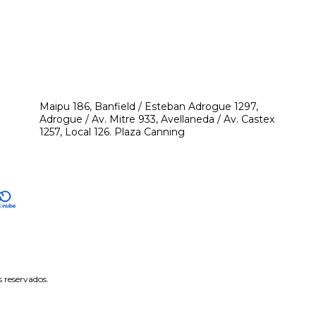
541171350474
4248-8097
mikeyperfumerias@gmail.com
Maipu 186, Banfield / Esteban Adrogue 1297,
Adrogue / Av. Mitre 933, Avellaneda / Av. Castex
1257, Local 126. Plaza Canning
 reservados.
tón de arrepentimiento