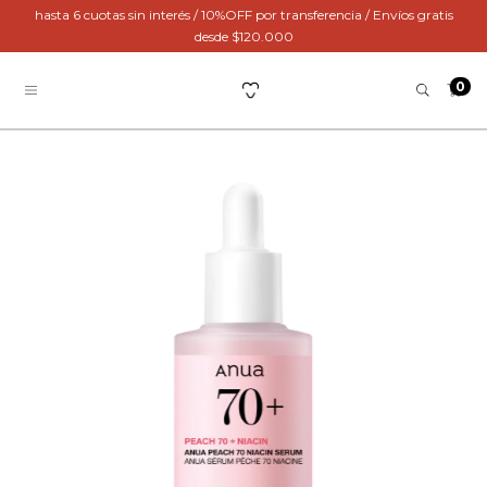
hasta 6 cuotas sin interés / 10%OFF por transferencia / Envíos gratis
desde $120.000
0