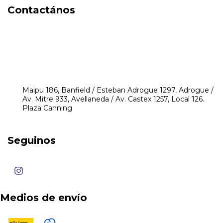
Contactános
541171350474
4248-8097
mikeyperfumerias@gmail.com
Maipu 186, Banfield / Esteban Adrogue 1297, Adrogue /
Av. Mitre 933, Avellaneda / Av. Castex 1257, Local 126.
Plaza Canning
Seguinos
Medios de envío