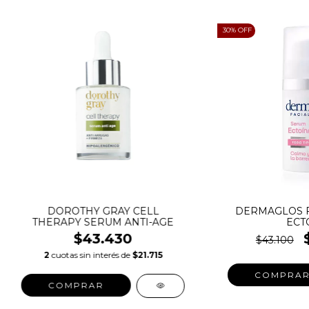
30
% OFF
DOROTHY GRAY CELL
DERMAGLOS F
THERAPY SERUM ANTI-AGE
ECT
$43.430
$43.100
2
cuotas sin interés de
$21.715
COMPRA
COMPRAR