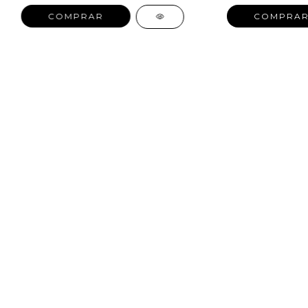
COMPRAR
COMPRA
SALE
New in
Fragancias
Cosmética
Cuidado de la piel
Capilares
Electro Beauty
Marcas
Locales