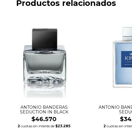
Productos relacionados
ANTONIO BANDERAS
ANTONIO BAND
SEDUCTION IN BLACK
SEDU
$46.570
$34
2
cuotas sin interés de
$23.285
2
cuotas sin inte