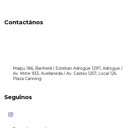
DIA DEL NIÑO
Contactános
541171350474
4248-8097
mikeyperfumerias@gmail.com
Maipu 186, Banfield / Esteban Adrogue 1297, Adrogue /
Av. Mitre 933, Avellaneda / Av. Castex 1257, Local 126.
Plaza Canning
Seguinos