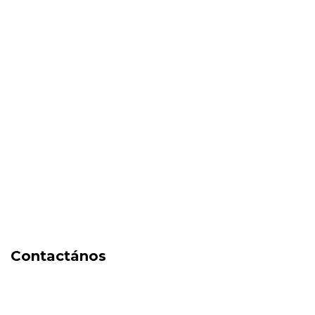
SALE
New in
Fragancias
Cosmética
Cuidado de la piel
Capilares
Electro Beauty
Marcas
Locales
DIA DEL NIÑO
Contactános
541171350474