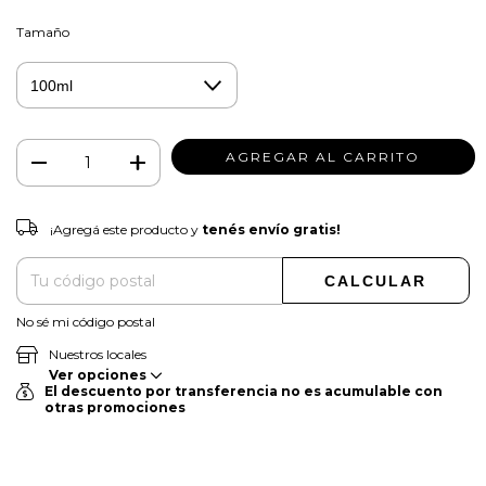
Tamaño
¡Agregá este producto y
tenés envío gratis!
¡Agregá este producto y
tenés envío gratis!
CAMBIAR CP
Entregas para el CP:
CALCULAR
No sé mi código postal
Nuestros locales
Ver opciones
El descuento por transferencia no es acumulable con
otras promociones