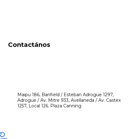
Contactános
541171350474
4248-8097
mikeyperfumerias@gmail.com
Maipu 186, Banfield / Esteban Adrogue 1297,
Adrogue / Av. Mitre 933, Avellaneda / Av. Castex
1257, Local 126. Plaza Canning