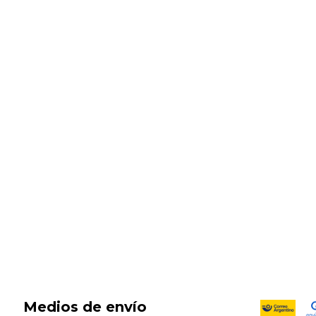
SALE
New in
Fragancias
Cosmética
Cuidado de la piel
Capilares
Electro Beauty
Marcas
Locales
DIA DEL NIÑO
Medios de envío