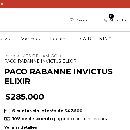
000
0
Ayuda
Mi carrito
auty
Marcas
Locales
DIA DEL NIÑO
Inicio
>
MES DEL AMIGO
>
PACO RABANNE INVICTUS ELIXIR
PACO RABANNE INVICTUS
ELIXIR
$285.000
6
cuotas sin interés de
$47.500
10% de descuento
pagando con Transferencia
Ver más detalles