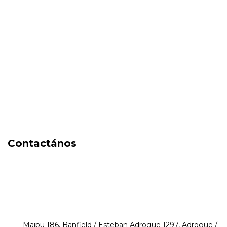
New in
Fragancias
Cosmética
Cuidado de la piel
Capilares
Electro Beauty
Marcas
Locales
DIA DEL NIÑO
Contactános
541171350474
4248-8097
mikeyperfumerias@gmail.com
Maipu 186, Banfield / Esteban Adrogue 1297, Adrogue /