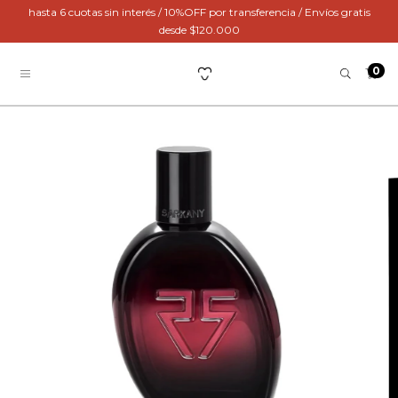
hasta 6 cuotas sin interés / 10%OFF por transferencia / Envíos gratis
desde $120.000
0